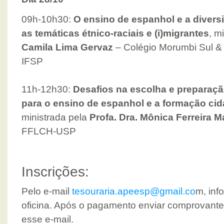
09h-10h30:
O ensino de espanhol e a diver
as temáticas étnico-raciais e (i)migrantes
, m
Camila Lima Gervaz
– Colégio Morumbi Sul 
IFSP
11h-12h30:
Desafios na escolha e preparação
para o ensino de espanhol e a formação cida
ministrada pela
Profa. Dra. Mônica Ferreira 
FFLCH-USP
Inscrições:
Pelo e-mail
tesouraria.apeesp@gmail.co
m, inf
oficina. Após o pagamento enviar comprovante
esse e-mail.