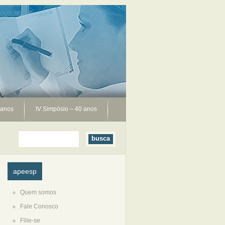
 anos
IV Simpósio – 40 anos
apeesp
Quem somos
Fale Conosco
Filie-se