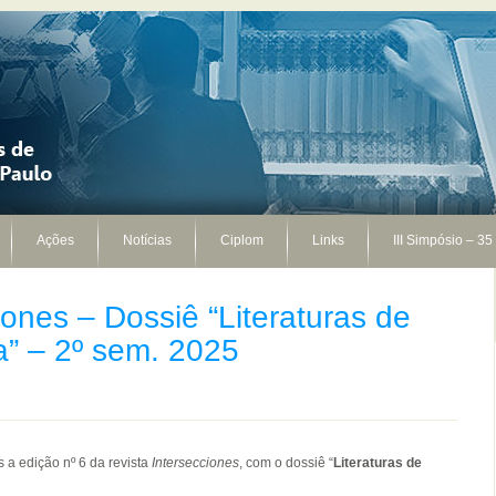
Ações
Notícias
Ciplom
Links
III Simpósio – 35
iones – Dossiê “Literaturas de
” – 2º sem. 2025
a edição nº 6 da revista
Intersecciones
, com o dossiê “
Literaturas de