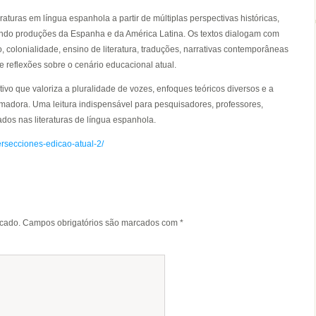
aturas em língua espanhola a partir de múltiplas perspectivas históricas,
mplando produções da Espanha e da América Latina. Os textos dialogam com
 colonialidade, ensino de literatura, traduções, narrativas contemporâneas
e reflexões sobre o cenário educacional atual.
tivo que valoriza a pluralidade de vozes, enfoques teóricos diversos e a
 formadora. Uma leitura indispensável para pesquisadores, professores,
ados nas literaturas de língua espanhola.
ersecciones-edicao-atual-2/
icado.
Campos obrigatórios são marcados com
*