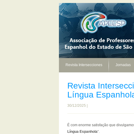
Revista Intersecciones
Jornadas
Revista Intersecc
Língua Espanhola
30/12/2025 |
É com enorme satisfação que divulgamos 
Língua Espanhola
“.