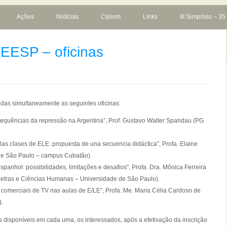
Ações
Notícias
Ciplom
Links
III Simpósio – 35
PEESP – oficinas
idas simultaneamente as seguintes oficinas:
equências da repressão na Argentina”, Prof. Gustavo Walter Spandau (PG
las clases de ELE: propuesta de una secuencia didáctica”, Profa. Elaine
l de São Paulo – campus Cubatão).
panhol: possibilidades, limitações e desafios”, Profa. Dra. Mônica Ferreira
 Letras e Ciências Humanas – Universidade de São Paulo).
comerciais de TV nas aulas de E/LE”, Profa. Me. Maria Célia Cardoso de
).
 disponíveis em cada uma, os interessados, após a efetivação da inscrição