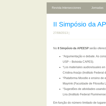
Revista Intersecciones
Jornadas
II Simpósio da A
27/08/2013 |
No
II Simpósio da APEESP
serão oferec
“Argumentação e debate. As cons
USP – Bolsista CAPES).
“Los materiales audiovisuales en 
Cristina Araújo (Instituto Federa
“Plataforma Moodle e ensino de es
Mayrink (Faculdade de Filosofia
“Sugestões de atividades usando 
Lira (Instituto Federal Fluminense
Em função do número limitado de lugares