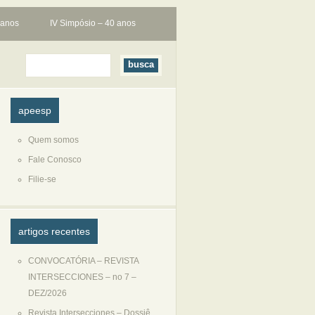
 anos
IV Simpósio – 40 anos
apeesp
Quem somos
Fale Conosco
Filie-se
artigos recentes
CONVOCATÓRIA – REVISTA
INTERSECCIONES – no 7 –
DEZ/2026
Revista Intersecciones – Dossiê