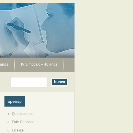
 anos
IV Simpósio – 40 anos
apeesp
Quem somos
Fale Conosco
Filie-se